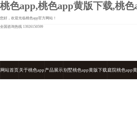
桃色app,桃色app黄版下载,桃
您好，欢迎光临桃色app官方网站！
全国咨询热线
13926150599
网站首页
关于桃色app
产品展示
别墅桃色app黄版下载
庭院桃色app