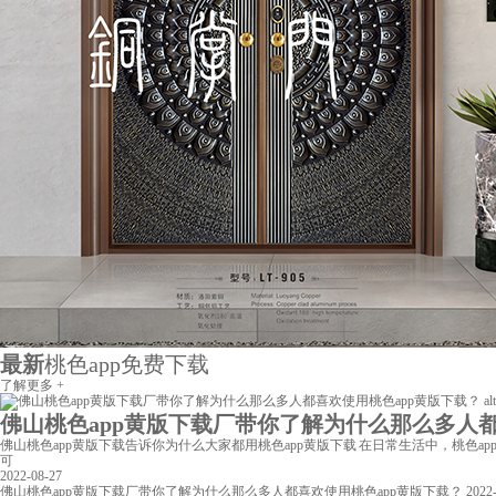
最新
桃色app免费下载
了解更多 +
佛山桃色app黄版下载厂带你了解为什么那么多人都喜欢
佛山桃色app黄版下载告诉你为什么大家都用桃色app黄版下载 在日常生活中，桃色a
可
2022-08-27
佛山桃色app黄版下载厂带你了解为什么那么多人都喜欢使用桃色app黄版下载？
2022