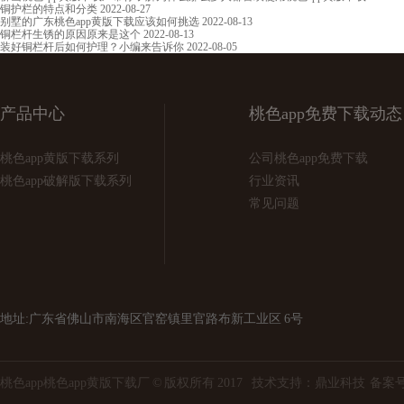
铜护栏的特点和分类
2022-08-27
别墅的广东桃色app黄版下载应该如何挑选
2022-08-13
铜栏杆生锈的原因原来是这个
2022-08-13
装好铜栏杆后如何护理？小编来告诉你
2022-08-05
产品中心
桃色app免费下载动态
桃色app黄版下载系列
公司桃色app免费下载
桃色app破解版下载系列
行业资讯
常见问题
地址:广东省佛山市南海区官窑镇里官路布新工业区 6号
桃色app桃色app黄版下载厂 © 版权所有 2017 技术支持：
鼎业科技
备案号