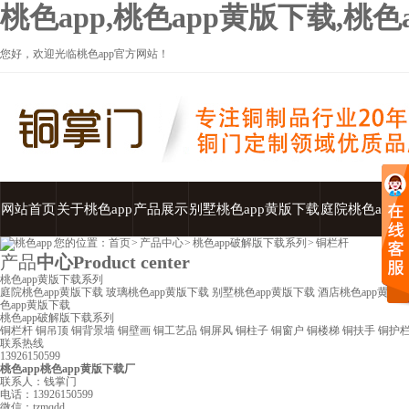
桃色app,桃色app黄版下载,桃
您好，欢迎光临桃色app官方网站！
网站首页
关于桃色app
产品展示
别墅桃色app黄版下载
庭院桃色app
您的位置：
首页
>
产品中心
>
桃色app破解版下载系列
>
铜栏杆
产品
中心
Product center
桃色app黄版下载系列
庭院桃色app黄版下载
玻璃桃色app黄版下载
别墅桃色app黄版下载
酒店桃色app黄版
色app黄版下载
桃色app破解版下载系列
铜栏杆
铜吊顶
铜背景墙
铜壁画
铜工艺品
铜屏风
铜柱子
铜窗户
铜楼梯
铜扶手
铜护
联系热线
13926150599
桃色app桃色app黄版下载厂
联系人：钱掌门
电话：13926150599
微信：tzmqdd