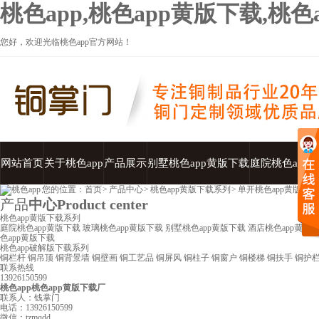
桃色app,桃色app黄版下载,桃
您好，欢迎光临桃色app官方网站！
网站首页
关于桃色app
产品展示
别墅桃色app黄版下载
庭院桃色app
您的位置：
首页
>
产品中心
>
桃色app黄版下载系列
>
单开桃色app黄版下载
产品
中心
Product center
桃色app黄版下载系列
庭院桃色app黄版下载
玻璃桃色app黄版下载
别墅桃色app黄版下载
酒店桃色app黄版
色app黄版下载
桃色app破解版下载系列
铜栏杆
铜吊顶
铜背景墙
铜壁画
铜工艺品
铜屏风
铜柱子
铜窗户
铜楼梯
铜扶手
铜护
联系热线
13926150599
桃色app桃色app黄版下载厂
联系人：钱掌门
电话：13926150599
微信：tzmqdd