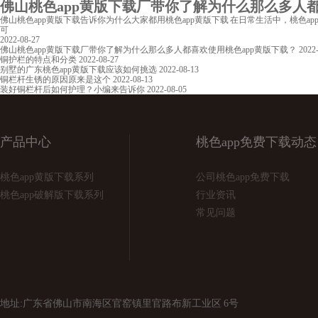
佛山桃色app黄版下载厂带你了解为什么那么多人都喜欢使
佛山桃色app黄版下载告诉你为什么大家都用桃色app黄版下载 在日常生活中，桃色ap
可
2022-08-27
佛山桃色app黄版下载厂带你了解为什么那么多人都喜欢使用桃色app黄版下载？
2022
铜护栏的特点和分类
2022-08-27
别墅的广东桃色app黄版下载应该如何挑选
2022-08-13
铜栏杆生锈的原因原来是这个
2022-08-13
装好铜栏杆后如何护理？小编来告诉你
2022-08-05
产品中心
桃色app免费下载动态
桃色app黄版下载系列
公司桃色app免费下载
桃色app破解版下载系列
行业资讯
常见问题
地址:广东省佛山市南海区官窑镇里官路布新工业区 6号