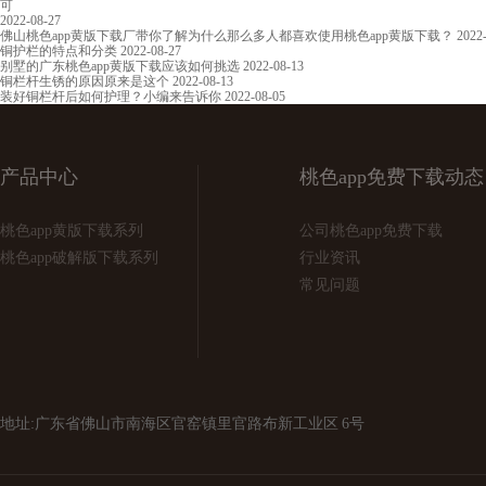
可
2022-08-27
佛山桃色app黄版下载厂带你了解为什么那么多人都喜欢使用桃色app黄版下载？
2022
铜护栏的特点和分类
2022-08-27
别墅的广东桃色app黄版下载应该如何挑选
2022-08-13
铜栏杆生锈的原因原来是这个
2022-08-13
装好铜栏杆后如何护理？小编来告诉你
2022-08-05
产品中心
桃色app免费下载动态
桃色app黄版下载系列
公司桃色app免费下载
桃色app破解版下载系列
行业资讯
常见问题
地址:广东省佛山市南海区官窑镇里官路布新工业区 6号