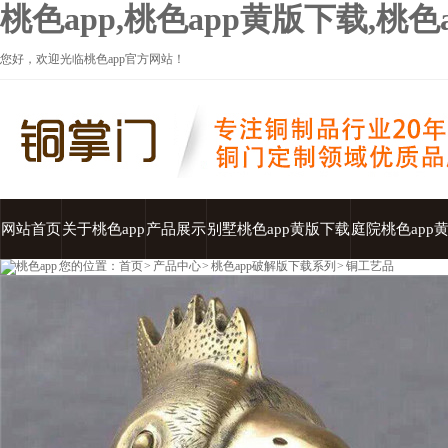
桃色app,桃色app黄版下载,桃
您好，欢迎光临桃色app官方网站！
网站首页
关于桃色app
产品展示
别墅桃色app黄版下载
庭院桃色app
您的位置：
首页
>
产品中心
>
桃色app破解版下载系列
>
铜工艺品