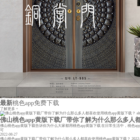
最新
桃色app免费下载
了解更多 +
佛山桃色app黄版下载厂带你了解为什么那么多人都喜欢
佛山桃色app黄版下载告诉你为什么大家都用桃色app黄版下载 在日常生活中，桃色ap
可
2022-08-27
佛山桃色app黄版下载厂带你了解为什么那么多人都喜欢使用桃色app黄版下载？
2022