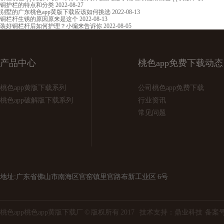
铜护栏的特点和分类
2022-08-27
别墅的广东桃色app黄版下载应该如何挑选
2022-08-13
铜栏杆生锈的原因原来是这个
2022-08-13
装好铜栏杆后如何护理？小编来告诉你
2022-08-05
产品中心
桃色app免费下载动态
桃色app黄版下载系列
公司桃色app免费下载
桃色app破解版下载系列
行业资讯
常见问题
地址:广东省佛山市南海区官窑镇里官路布新工业区 6号
桃色app桃色app黄版下载厂 © 版权所有 2017 技术支持：
鼎业科技
备案号